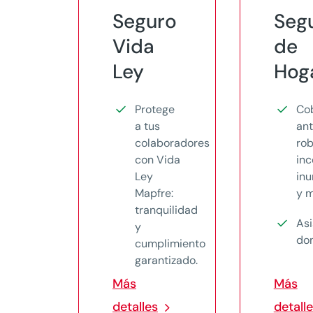
Seguro
Seg
Vida
de
Ley
Hog
Protege
Co
a tus
an
colaboradores
rob
con Vida
inc
Ley
in
Mapfre:
y 
tranquilidad
Asi
y
dom
cumplimiento
garantizado.
Más
Más
detalles
detall