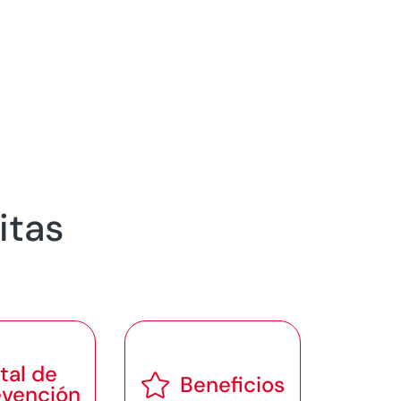
itas
tal de

Beneficios
evención