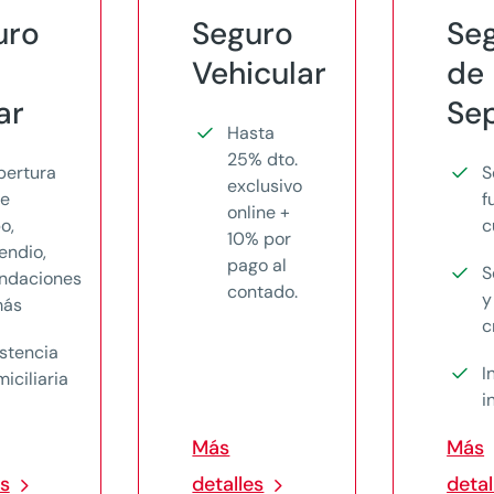
uro
Seguro
Se
Vehicular
de
ar
Sep
Hasta
25% dto.
bertura
S
exclusivo
te
f
online +
o,
c
10% por
endio,
pago al
S
undaciones
contado.
y
más
c
stencia
I
iciliaria
i
Más
Más
es
detalles
detal