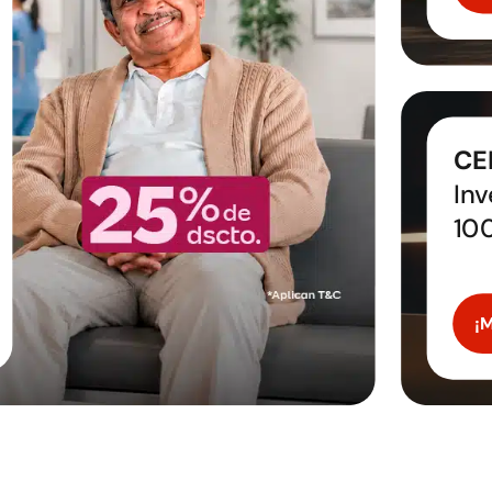
CE
Inv
10
¡