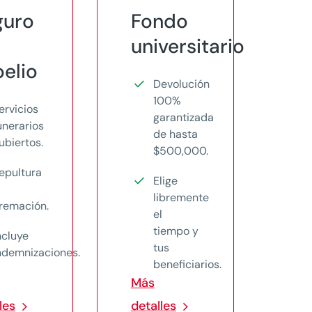
guro
Fondo
universitario
elio
Devolución
100%
ervicios
garantizada
unerarios
de hasta
ubiertos.
$500,000.
epultura
Elige
libremente
remación.
el
tiempo y
ncluye
tus
ndemnizaciones.
beneficiarios.
Más
les
detalles