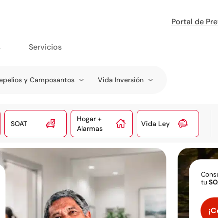
Portal de Pr
s
Servicios
epelios y Camposantos
Vida Inversión
Hogar +



SOAT
Vida Ley
Alarmas
Consu
tu
SO
¡C