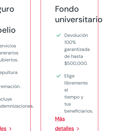
guro
Fondo
universitario
elio
Devolución
100%
ervicios
garantizada
unerarios
de hasta
ubiertos.
$500,000.
epultura
Elige
libremente
remación.
el
tiempo y
ncluye
tus
ndemnizaciones.
beneficiarios.
Más
les
detalles