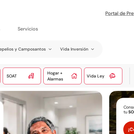
Portal de Pr
s
Servicios
epelios y Camposantos
Vida Inversión
Hogar +



SOAT
Vida Ley
Alarmas
Consu
tu
SO
¡C