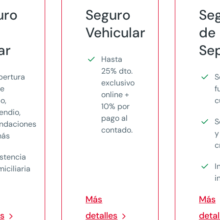
uro
Seguro
Se
Vehicular
de
ar
Sep
Hasta
25% dto.
bertura
S
exclusivo
te
f
online +
o,
c
10% por
endio,
pago al
S
undaciones
contado.
y
más
c
stencia
I
iciliaria
i
Más
Más
es
detalles
detal