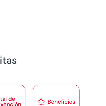
itas
tal de

Beneficios
evención