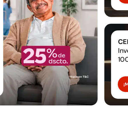
CE
Inv
10
¡