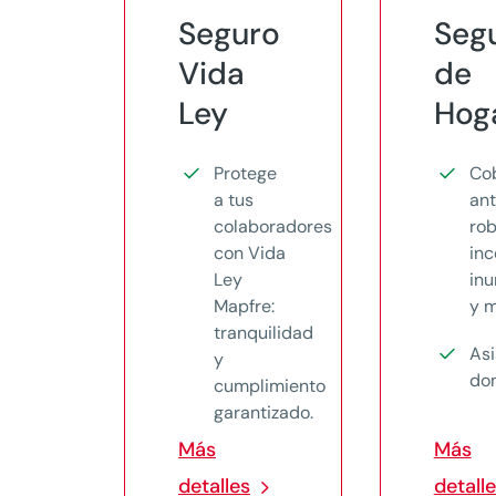
Seguro
Seg
Vida
de
Ley
Hog
Protege
Co
a tus
an
colaboradores
rob
con Vida
inc
Ley
in
Mapfre:
y 
tranquilidad
Asi
y
dom
cumplimiento
garantizado.
Más
Más
detalles
detall