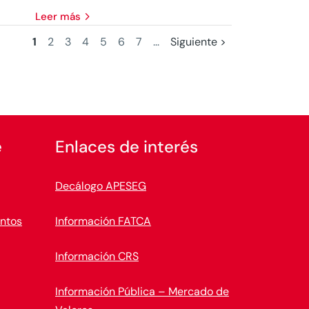
leer más
1
2
3
4
5
6
7
...
Siguiente >
e
Enlaces de interés
Decálogo APESEG
ntos
Información FATCA
Información CRS
Información Pública – Mercado de