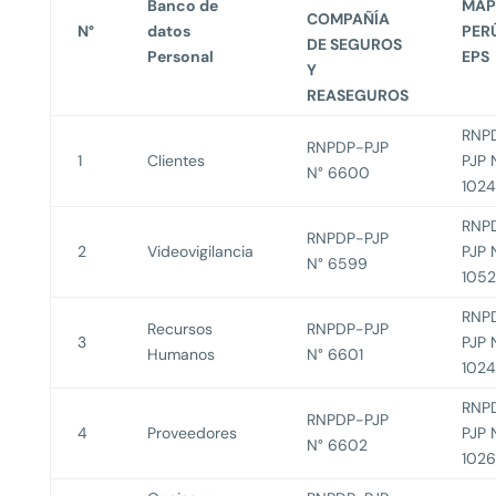
Banco de
MAP
COMPAÑÍA
N°
datos
PER
DE SEGUROS
Personal
EPS
Y
REASEGUROS
RNP
RNPDP-PJP
1
Clientes
PJP 
N° 6600
102
RNP
RNPDP-PJP
2
Videovigilancia
PJP 
N° 6599
105
RNP
Recursos
RNPDP-PJP
3
PJP 
Humanos
N° 6601
1024
RNP
RNPDP-PJP
4
Proveedores
PJP 
N° 6602
102