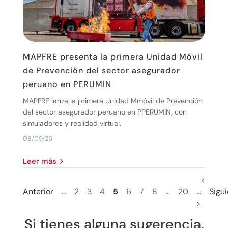
MAPFRE presenta la primera Unidad Móvil
de Prevención del sector asegurador
peruano en PERUMIN
MAPFRE lanza la primera Unidad Mmóvil de Prevención
del sector asegurador peruano en PPERUMIN, con
simuladores y realidad virtual.
08/09/25
leer más
<
Anterior
...
2
3
4
5
6
7
8
...
20
...
Sigu
>
Si tienes alguna sugerencia,