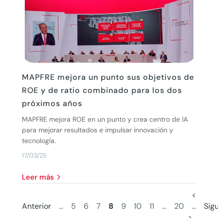
MAPFRE mejora un punto sus objetivos de
ROE y de ratio combinado para los dos
próximos años
MAPFRE mejora ROE en un punto y crea centro de IA
para mejorar resultados e impulsar innovación y
tecnología.
17/03/25
leer más
<
Anterior
...
5
6
7
8
9
10
11
...
20
...
Sig
>