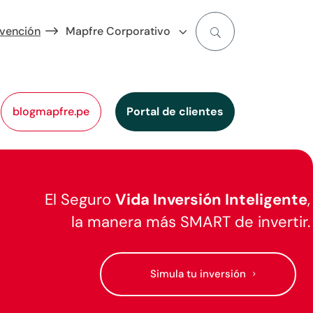
evención
Mapfre Corporativo
blogmapfre.pe
Portal de clientes
El Seguro
Vida Inversión Inteligente
,
la manera más SMART de invertir.
Simula tu inversión