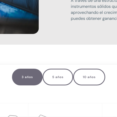
A través de una estructu
instrumentos sólidos q
aprovechando el crecim
puedes obtener gananci
3 años
5 años
10 años