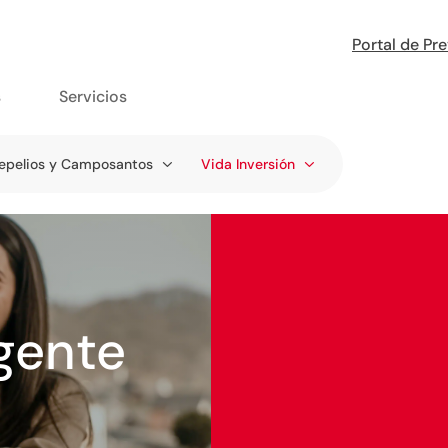
Portal de Pr
s
Servicios
epelios y Camposantos
Vida Inversión
igente