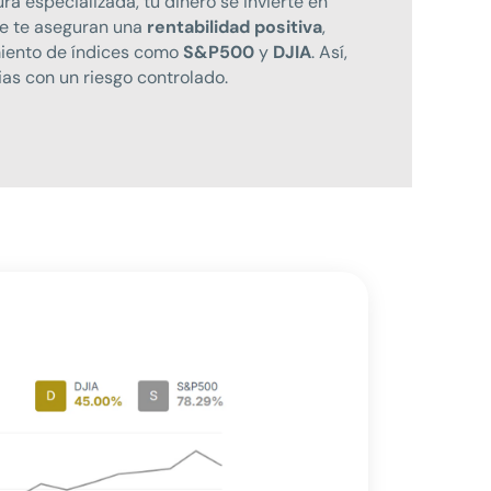
ra especializada, tu dinero se invierte en
ue te aseguran una
rentabilidad positiva
,
iento de índices como
S&P500
y
DJIA
. Así,
as con un riesgo controlado.