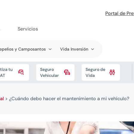
Portal de Pr
s
Servicios
epelios y Camposantos
Vida Inversión
tiza tu
Seguro
Seguro de



AT
Vehicular
Vida
al
>
¿Cuándo debo hacer el mantenimiento a mi vehículo?