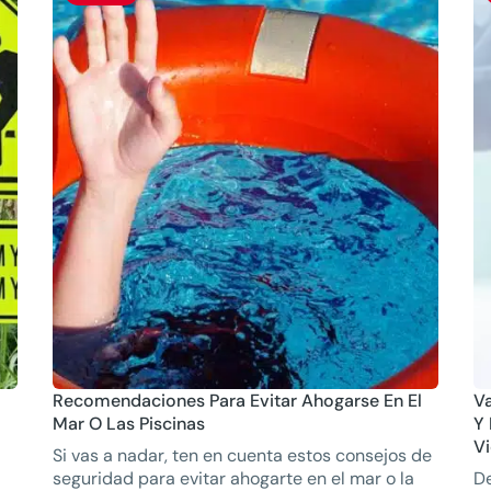
Recomendaciones Para Evitar Ahogarse En El
Va
Mar O Las Piscinas
Y 
V
Si vas a nadar, ten en cuenta estos consejos de
seguridad para evitar ahogarte en el mar o la
De