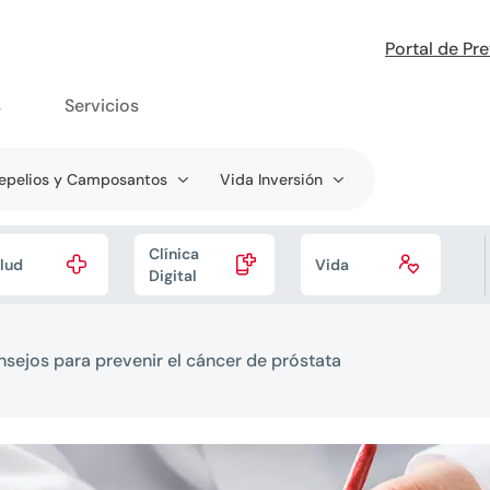
Portal de Pr
s
Servicios
epelios y Camposantos
Vida Inversión
Clínica



lud
Vida
Digital
nsejos para prevenir el cáncer de próstata