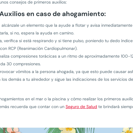
nos consejos de primeros auxilios:
Auxilios en caso de ahogamiento:
a, alcánzale un elemento que la ayude a flotar y avisa inmediatamente
tarla, si no, espera la ayuda en camino.
na, verifica si está respirando y si tiene pulso, poniendo tu dedo índi
r con RCP (Reanimación Cardiopulmonar).
 realiza compresiones torácicas a un ritmo de aproximadamente 100-
cada 30 compresiones.
ovocar vómitos a la persona ahogada, ya que esto puede causar asfix
a los demás a tu alrededor y sigue las indicaciones de los servicios 
gamientos en el mar o la piscina y cómo realizar los primeros auxil
emás recuerda que contar con un
Seguro de Salud
te brindará siempr