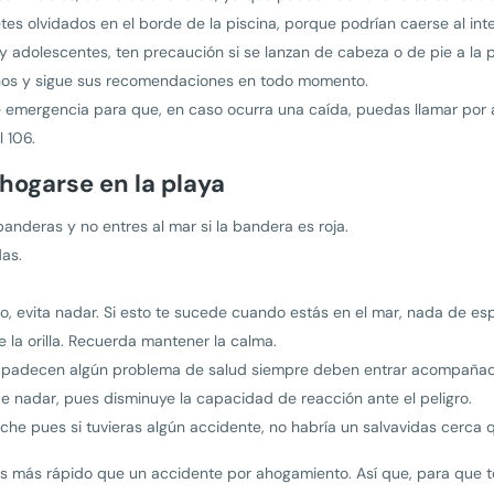
etes olvidados en el borde de la piscina, porque podrían caerse al int
y adolescentes, ten precaución si se lanzan de cabeza o de pie a la p
anos y sigue sus recomendaciones en todo momento.
 emergencia para que, en caso ocurra una caída, puedas llamar por
l 106.
hogarse en la playa
banderas y no entres al mar si la bandera es roja.
das.
ado, evita nadar. Si esto te sucede cuando estás en el mar, nada de e
e la orilla. Recuerda mantener la calma.
 padecen algún problema de salud siempre deben entrar acompañad
 nadar, pues disminuye la capacidad de reacción ante el peligro.
noche pues si tuvieras algún accidente, no habría un salvavidas cerca 
 más rápido que un accidente por ahogamiento. Así que, para que t