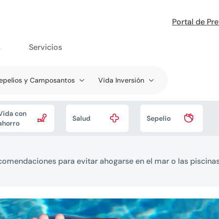
Portal de Pr
s
Servicios
epelios y Camposantos
Vida Inversión
Vida con



Salud
Sepelio
ahorro
omendaciones para evitar ahogarse en el mar o las piscina