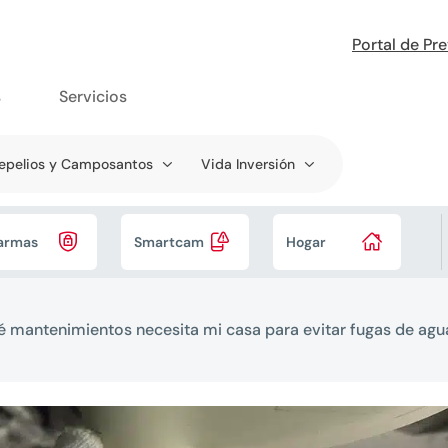
Portal de Pr
s
Servicios
epelios y Camposantos
Vida Inversión



armas
Smartcam
Hogar
 mantenimientos necesita mi casa para evitar fugas de agu