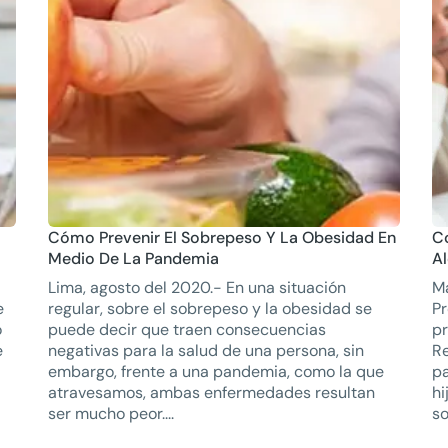
Cómo Prevenir El Sobrepeso Y La Obesidad En
Co
Medio De La Pandemia
Al
Lima, agosto del 2020.- En una situación
Ma
e
regular, sobre el sobrepeso y la obesidad se
Pr
o
puede decir que traen consecuencias
p
e
negativas para la salud de una persona, sin
Re
embargo, frente a una pandemia, como la que
pa
atravesamos, ambas enfermedades resultan
hi
ser mucho peor....
so