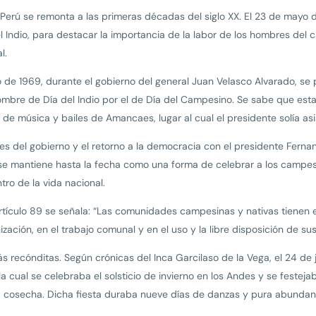
 Perú se remonta a las primeras décadas del siglo XX. El 23 de mayo d
el Indio, para destacar la importancia de la labor de los hombres del
l.
o de 1969, durante el gobierno del general Juan Velasco Alvarado, se
nombre de Día del Indio por el de Día del Campesino. Se sabe que es
e música y bailes de Amancaes, lugar al cual el presidente solía asis
ares del gobierno y el retorno a la democracia con el presidente Fern
al se mantiene hasta la fecha como una forma de celebrar a los campesi
tro de la vida nacional.
artículo 89 se señala: “Las comunidades campesinas y nativas tienen 
zación, en el trabajo comunal y en el uso y la libre disposición de sus
s recónditas. Según crónicas del Inca Garcilaso de la Vega, el 24 de j
 la cual se celebraba el solsticio de invierno en los Andes y se festeja
en la cosecha. Dicha fiesta duraba nueve días de danzas y pura abunda