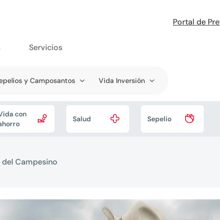
Portal de Pr
s
Servicios
epelios y Camposantos
Vida Inversión
Vida con



Salud
Sepelio
ahorro
a del Campesino