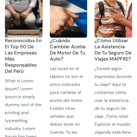
Reconocidos En
¿Cuándo
¿Cómo Utilizar
El Top 50 De
Cambiar Aceite
La Asistencia
Las Empresas
De Motor De Tu
De Tu Seguro De
Más
Auto?
Viajes MAPFRE?
Responsables
Las luces en el
¿Tuviste algún
Del Perú
tablero no son el
imprevisto durante
What is Lorem
único indicador
tu viaje? Aquí te
Ipsum? Lorem
para cambiar el
contamos cómo
Ipsum is simply
aceite del motor.
usar la asistencia
dummy text of the
Existen otras
de tu seguro de
printing and
señales que
viaje. ¡Toma nota!
typesetting
debes tener en
Explorar el mundo
industry. Lorem
cuenta. Te las
viajando está lleno
Ipsum has been