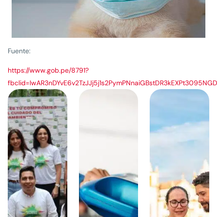
Fuente:
https://www.gob.pe/8791?
fbclid=IwAR3nDYvE6v2TzJJj5j1s2PymPNnaiGBstDR3kEXPt3095N