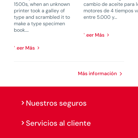
1500s, when an unknown
cambio de aceite para l
printer took a galley of
motores de 4 tiempos v
type and scrambled it to
entre 5.000 y...
make a type specimen
book....
Leer Más
Leer Más
Más información
Nuestros seguros
Servicios al cliente