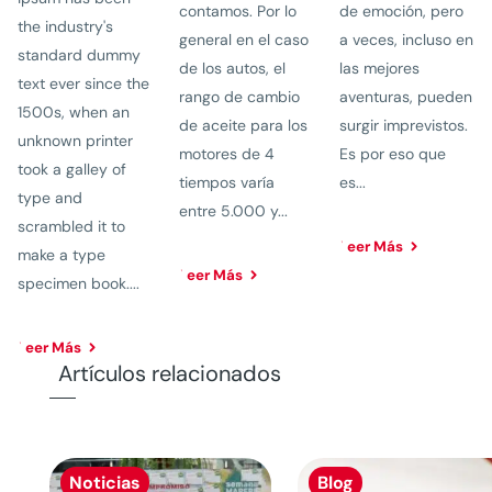
contamos. Por lo
de emoción, pero
the industry's
general en el caso
a veces, incluso en
standard dummy
de los autos, el
las mejores
text ever since the
rango de cambio
aventuras, pueden
1500s, when an
de aceite para los
surgir imprevistos.
unknown printer
motores de 4
Es por eso que
took a galley of
tiempos varía
es...
type and
entre 5.000 y...
scrambled it to
Leer Más
make a type
Leer Más
specimen book....
Leer Más
Artículos relacionados
Noticias
Blog