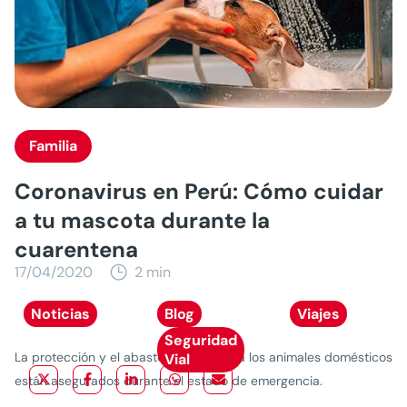
Familia
Coronavirus en Perú: Cómo cuidar
a tu mascota durante la
cuarentena
17/04/2020
2 min
Noticias
Blog
Viajes
Seguridad
La protección y el abastecimiento para los animales domésticos
Vial
están asegurados durante el estado de emergencia.