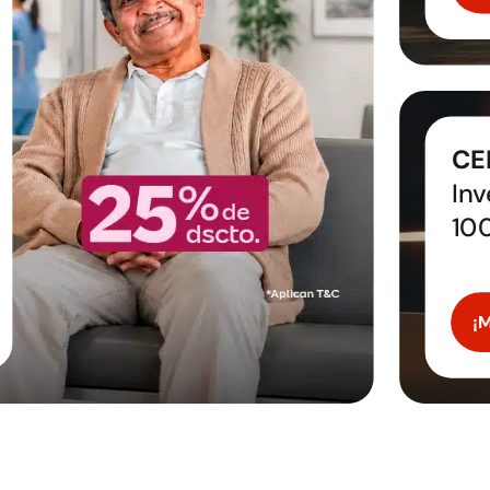
CE
Inv
10
¡