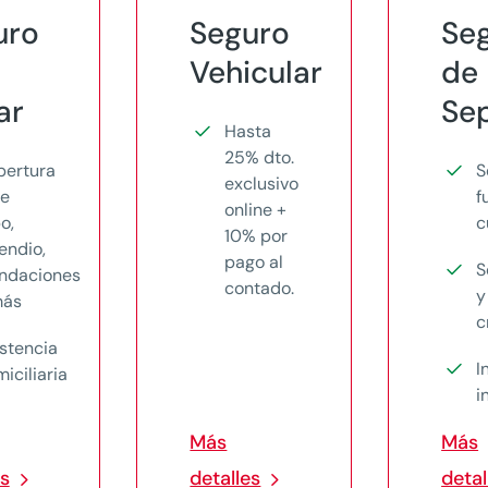
uro
Seguro
Se
Vehicular
de
ar
Sep
Hasta
25% dto.
bertura
S
exclusivo
te
f
online +
o,
c
10% por
endio,
pago al
S
undaciones
contado.
y
más
c
stencia
I
iciliaria
i
Más
Más
es
detalles
detal