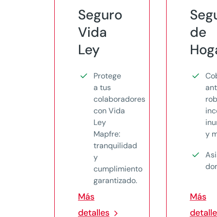
Seguro
Seg
Vida
de
Ley
Hog
Protege
Co
a tus
an
colaboradores
rob
con Vida
inc
Ley
in
Mapfre:
y 
tranquilidad
Asi
y
dom
cumplimiento
garantizado.
Más
Más
detalles
detall