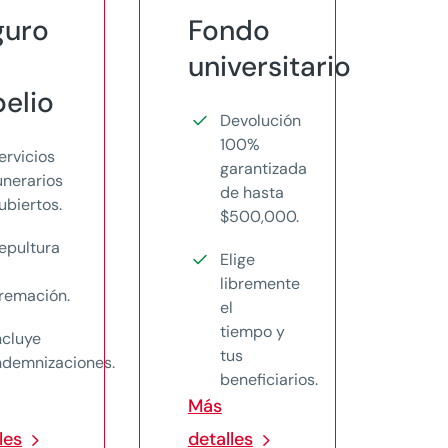
guro
Fondo
universitario
elio
Devolución
100%
ervicios
garantizada
unerarios
de hasta
ubiertos.
$500,000.
epultura
Elige
libremente
remación.
el
tiempo y
ncluye
tus
ndemnizaciones.
beneficiarios.
Más
les
detalles