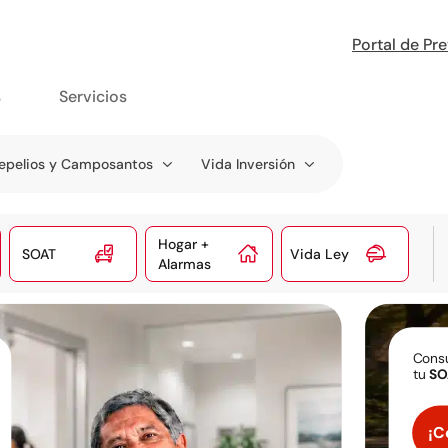
Portal de Pr
s
Servicios
epelios y Camposantos
Vida Inversión
Hogar +



SOAT
Vida Ley
Alarmas
Consu
tu
SO
¡C