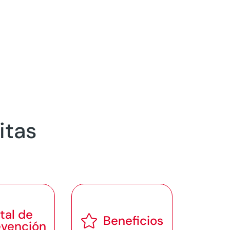
itas
tal de

Beneficios
evención