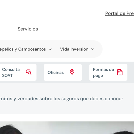
Portal de Pr
s
Servicios
epelios y Camposantos
Vida Inversión
Consulta
Formas de



Oficinas
SOAT
pago
mitos y verdades sobre los seguros que debes conocer