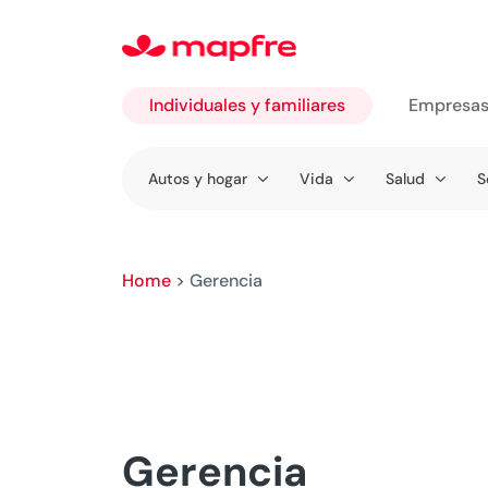
Individuales y familiares
Empresa
Ir a
Autos y hogar
Vida
Salud
S
Individuales
y familiares
Home
>
Gerencia
Gerencia