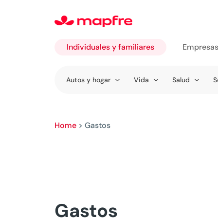
Individuales y familiares
Empresa
Ir a
Autos y hogar
Vida
Salud
S
Individuales
y familiares
Home
>
Gastos
Gastos