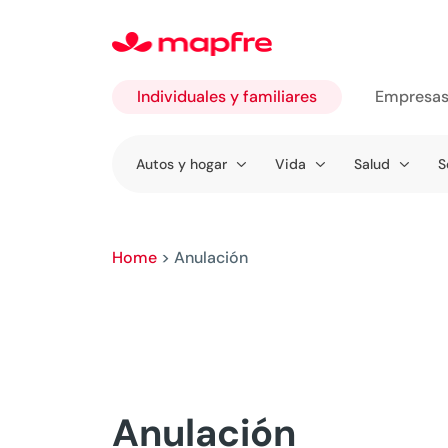
Individuales y familiares
Empresa
Ir a
Autos y hogar
Vida
Salud
S
Individuales
y familiares
Home
>
Anulación
Anulación