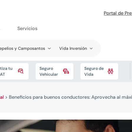
Portal de Pr
s
Servicios
epelios y Camposantos
Vida Inversión
tiza tu
Seguro
Seguro de



AT
Vehicular
Vida
al
>
Beneficios para buenos conductores: Aprovecha al má