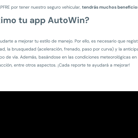
MAPFRE por tener nuestro seguro vehicular,
tendrás muchos beneficios
ximo tu app AutoWin?
darte a mejorar tu estilo de manejo. Por ello, es necesario que regis
d, la brusquedad (aceleración, frenado, paso por curva) y la anticipa
o de vía. Además, basándose en las condiciones meteorológicas en el
ucción, entre otros aspectos. ¡Cada reporte te ayudará a mejorar!