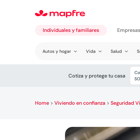
Individuales y familiares
Empresa
Ir a
Autos y hogar
Vida
Salud
S
Individuales
y familiares
Co
Cotiza y protege tu casa
SO
Home
>
Viviendo en confianza
>
Seguridad Vi