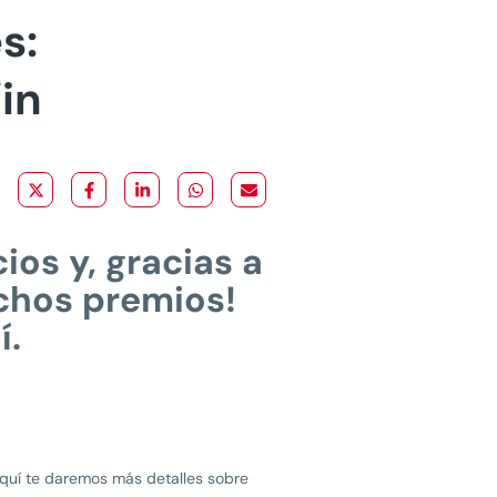
s:
in
os y, gracias a
uchos premios!
í.
Aquí te daremos más detalles sobre