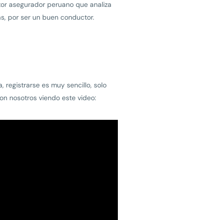
ctor asegurador peruano que analiza
ás, por ser un buen conductor.
 registrarse es muy sencillo, solo
con nosotros viendo este video: