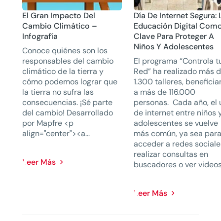
El Gran Impacto Del
Día De Internet Segura: 
Cambio Climático –
Educación Digital Com
Infografía
Clave Para Proteger A
Niños Y Adolescentes
Conoce quiénes son los
responsables del cambio
El programa “Controla t
climático de la tierra y
Red” ha realizado más 
cómo podemos lograr que
1.300 talleres, benefici
la tierra no sufra las
a más de 116.000
consecuencias. ¡Sé parte
personas. Cada año, el 
del cambio! Desarrollado
de internet entre niños 
por Mapfre <p
adolescentes se vuelve
align="center"><a...
más común, ya sea par
acceder a redes sociale
realizar consultas en
Leer Más
buscadores o ver videos.
Leer Más