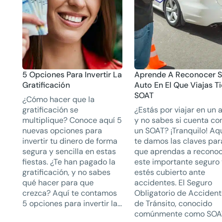
5 Opciones Para Invertir La
Aprende A Reconocer Si
Gratificación
Auto En El Que Viajas T
SOAT
¿Cómo hacer que la
gratificación se
¿Estás por viajar en un 
multiplique? Conoce aquí 5
y no sabes si cuenta co
nuevas opciones para
un SOAT? ¡Tranquilo! Aq
invertir tu dinero de forma
te damos las claves par
segura y sencilla en estas
que aprendas a recono
fiestas. ¿Te han pagado la
este importante seguro
gratificación, y no sabes
estés cubierto ante
qué hacer para que
accidentes. El Seguro
crezca? Aquí te contamos
Obligatorio de Acciden
5 opciones para invertir la...
de Tránsito, conocido
comúnmente como SOAT,