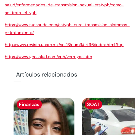
salud/enfermedades-de-transmision-sexual-ets/vph/como-
se-trata-el-vph
https://www.tuasaude.com/es/vph-cura-transmision-sintomas-
y-tratamiento/
http://www.revista.unam.mx/vol.13/num9/art96/index.html#up
https://www.geosalud.com/vph/verrugas.htm
Artículos relacionados
Finanzas
SOAT