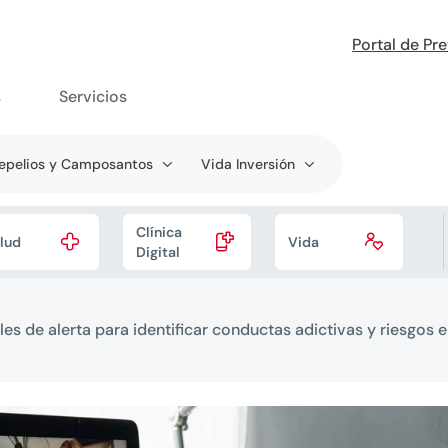
Portal de Pr
s
Servicios
epelios y Camposantos
Vida Inversión
Clínica



lud
Vida
Digital
les de alerta para identificar conductas adictivas y riesgos e