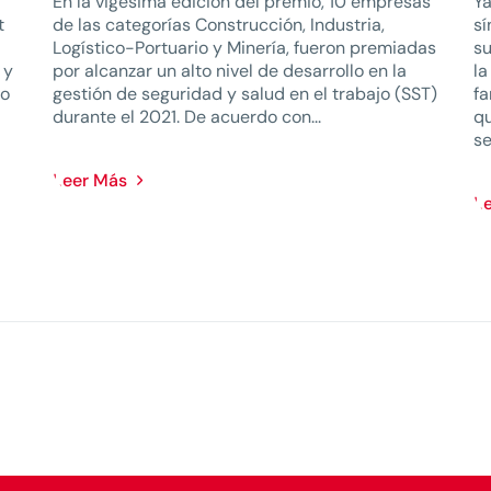
En la vigésima edición del premio, 10 empresas
Ya
t
de las categorías Construcción, Industria,
sí
Logístico-Portuario y Minería, fueron premiadas
su
 y
por alcanzar un alto nivel de desarrollo en la
la
do
gestión de seguridad y salud en el trabajo (SST)
fa
durante el 2021. De acuerdo con...
qu
se
Leer Más
L