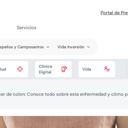
Portal de Pr
s
Servicios
epelios y Camposantos
Vida Inversión
Clínica



lud
Vida
Digital
er de colon: Conoce todo sobre esta enfermedad y cómo pr