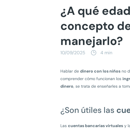
¿A qué edad
concepto de
manejarlo?
10/09/2025
4 min
Hablar de
dinero con los niños
no de
comprender cómo funcionan los
ing
dinero
, se trata de enseñarles a to
¿Son útiles las
cue
Las
cuentas bancarias virtuales
y l