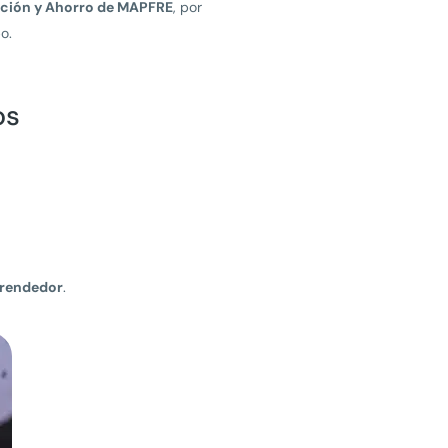
ución y Ahorro de MAPFRE
, por
o.
os
prendedor
.