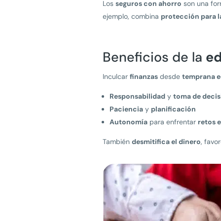
Los
seguros con ahorro
son una form
ejemplo, combina
protección para la
Beneficios de la
ed
Inculcar
finanzas
desde
temprana 
Responsabilidad
y
toma de decis
Paciencia
y
planificación
Autonomía
para enfrentar
retos 
También
desmitifica el dinero
, favo