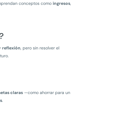
mprendan conceptos como
ingresos
,
?
y
reflexión
, pero sin resolver el
turo.
etas claras
—como ahorrar para un
s
.