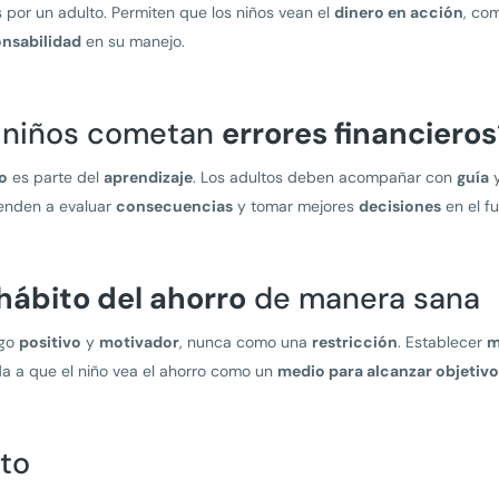
por un adulto. Permiten que los niños vean el
dinero en acción
, co
nsabilidad
en su manejo.
s niños cometan
errores financieros
o
es parte del
aprendizaje
. Los adultos deben acompañar con
guía
prenden a evaluar
consecuencias
y tomar mejores
decisiones
en el fu
hábito del ahorro
de manera sana
lgo
positivo
y
motivador
, nunca como una
restricción
. Establecer
m
a a que el niño vea el ahorro como un
medio para alcanzar objetivo
to