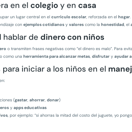
ra en el
colegio
y en
casa
par un lugar central en el
currículo escolar
, reforzada en el
hogar
.
endizaje con
ejemplos cotidianos
y
valores
como la
honestidad
, el
l hablar de
dinero con niños
ero
o transmiten frases negativas como “el dinero es malo”. Para evi
ero como una
herramienta para alcanzar metas
,
disfrutar
y
ayudar a
para iniciar a los niños en el
manej
en:
ciones (
gastar
,
ahorrar
,
donar
)
ieros
y
apps educativas
ivos
, por ejemplo: “si ahorras la mitad del costo del juguete, yo pongo