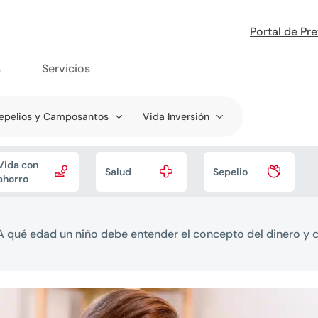
Portal de Pr
s
Servicios
epelios y Camposantos
Vida Inversión
Vida con



Salud
Sepelio
ahorro
A qué edad un niño debe entender el concepto del dinero y