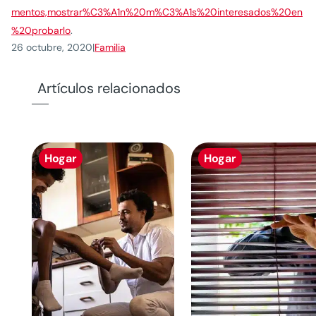
mentos,mostrar%C3%A1n%20m%C3%A1s%20interesados%20en
%20probarlo
.
26 octubre, 2020
|
Familia
Artículos relacionados
Hogar
Hogar