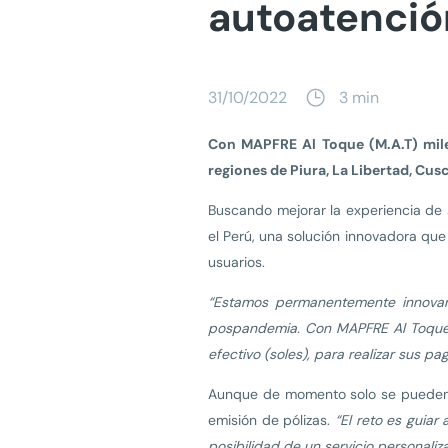
autoatenció
31/10/2022
3 min
Con MAPFRE Al Toque (M.A.T) mile
regiones de Piura, La Libertad, Cus
Buscando mejorar la experiencia de 
el Perú, una solución innovadora qu
usuarios.
“Estamos permanentemente innovan
pospandemia. Con MAPFRE Al Toque nu
efectivo (soles), para realizar sus p
Aunque de momento solo se pueden re
emisión de pólizas.
“E
l reto es guiar
posibilidad de un servicio personali