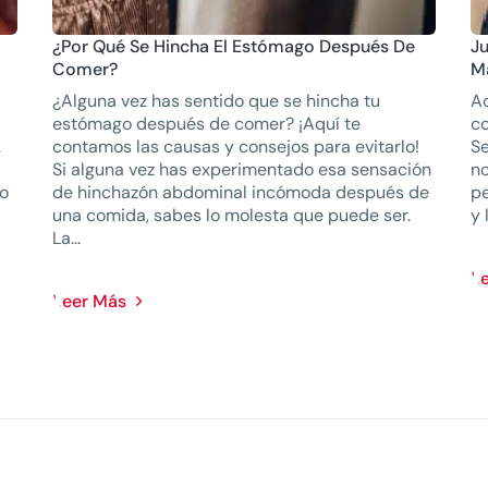
¿Por Qué Se Hincha El Estómago Después De
J
Comer?
M
¿Alguna vez has sentido que se hincha tu
Ac
estómago después de comer? ¡Aquí te
co
.
contamos las causas y consejos para evitarlo!
Se
Si alguna vez has experimentado esa sensación
no
mo
de hinchazón abdominal incómoda después de
pe
una comida, sabes lo molesta que puede ser.
y 
La...
L
Leer Más