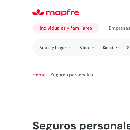
Individuales y familiares
Empresa
Ir a
Autos y hogar
Vida
Salud
S
Individuales
y familiares
Home
>
Seguros personales
Seguros personal