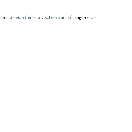
uro
s de vida (muerte y sobrevivencia),
seguro
s de