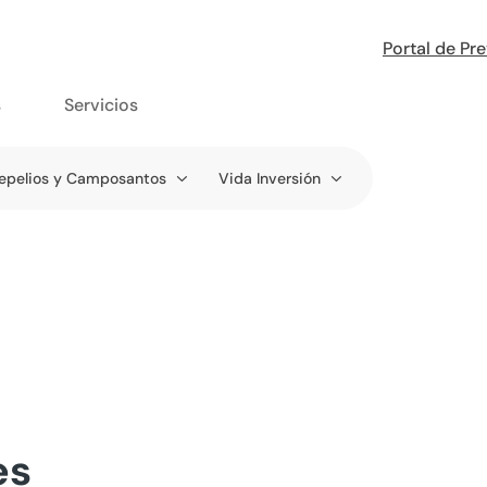
Portal de Pr
s
Servicios
epelios y Camposantos
Vida Inversión
es