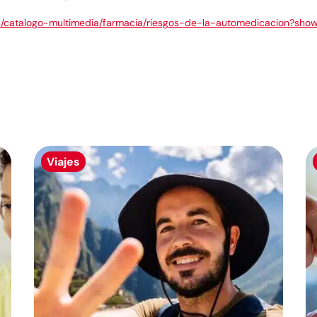
os/catalogo-multimedia/farmacia/riesgos-de-la-automedicacion?show
Viajes