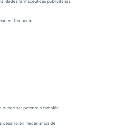
alidades farmacéuticas publicitarias
manera frecuente.
to puede ser potente o también
mos desarrollen mecanismos de