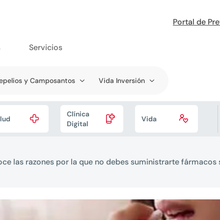
Portal de Pr
s
Servicios
epelios y Camposantos
Vida Inversión
Clínica



lud
Vida
Digital
ce las razones por la que no debes suministrarte fármacos 