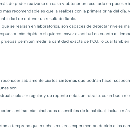
emás de poder realizarse en casa y obtener un resultado en pocos min
a lo más recomendable es que la realices con la primera orina del día,
abilidad de obtener un resultado fiable.
, que se realizan en laboratorios, son capaces de detectar niveles 
 respuesta más rápida o si quieres mayor exactitud en cuanto al tie
s pruebas permiten medir la cantidad exacta de hCG, lo cual también 
do reconocer sabiamente ciertos
síntomas
que podrían hacer sospecha
unes son:
enstrual suele ser regular y de repente notas un retraso, es un buen
pueden sentirse más hinchados o sensibles de lo habitual, incluso más 
síntoma temprano que muchas mujeres experimentan debido a los ca