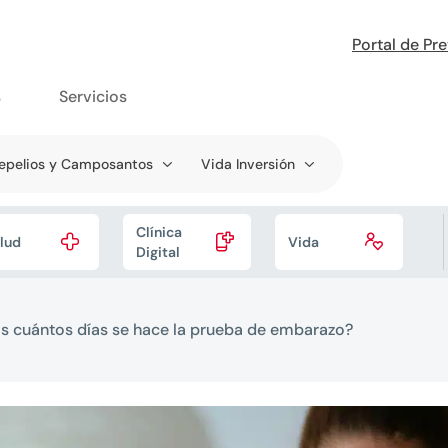
Portal de Pr
s
Servicios
epelios y Camposantos
Vida Inversión
Clínica



lud
Vida
Digital
os cuántos días se hace la prueba de embarazo?