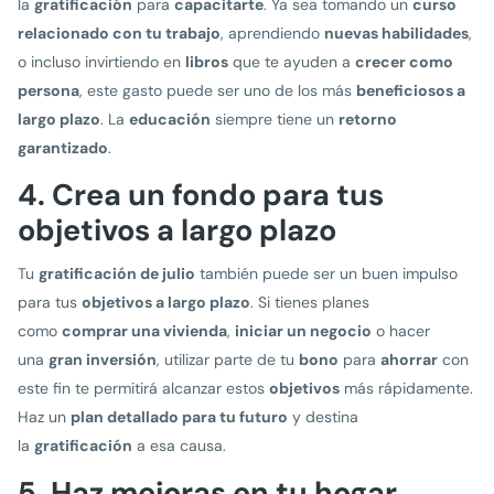
la
gratificación
para
capacitarte
. Ya sea tomando un
curso
relacionado con tu trabajo
, aprendiendo
nuevas habilidades
,
o incluso invirtiendo en
libros
que te ayuden a
crecer como
persona
, este gasto puede ser uno de los más
beneficiosos a
largo plazo
. La
educación
siempre tiene un
retorno
garantizado
.
4. Crea un fondo para tus
objetivos a largo plazo
Tu
gratificación de julio
también puede ser un buen impulso
para tus
objetivos a largo plazo
. Si tienes planes
como
comprar una vivienda
,
iniciar un negocio
o hacer
una
gran inversión
, utilizar parte de tu
bono
para
ahorrar
con
este fin te permitirá alcanzar estos
objetivos
más rápidamente.
Haz un
plan detallado para tu futuro
y destina
la
gratificación
a esa causa.
5. Haz mejoras en tu hogar