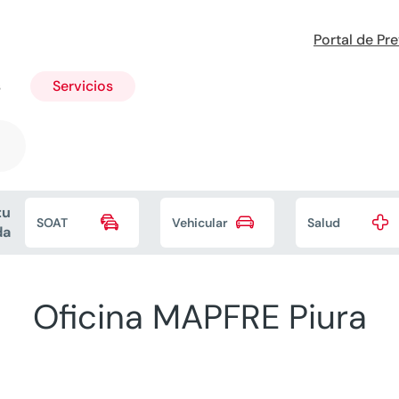
Portal de Pr
s
Servicios
tu



SOAT
Vehicular
Salud
da
Oficina MAPFRE Piura