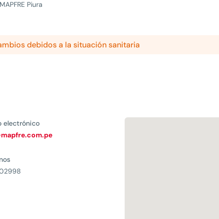
 MAPFRE Piura
cambios debidos a la situación sanitaria
o electrónico
@mapfre.com.pe
onos
302998