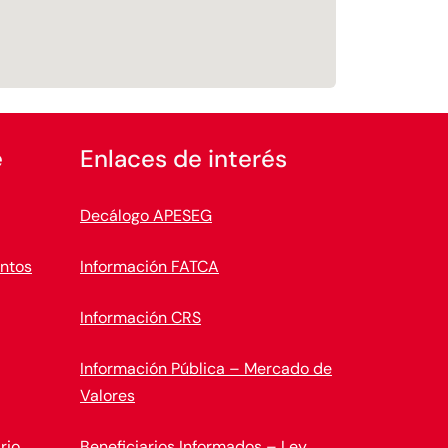
e
Enlaces de interés
Decálogo APESEG
ntos
Información FATCA
Información CRS
Información Pública – Mercado de
Valores
rio
Beneficiarios Informados – Ley