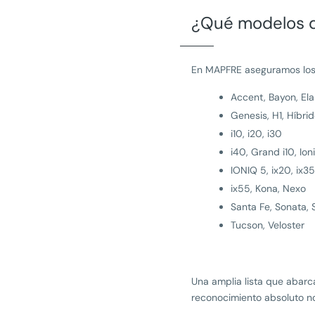
¿Qué modelos d
En MAPFRE aseguramos los 
Accent, Bayon, Ela
Genesis, H1, Híbri
i10, i20, i30
i40, Grand i10, Ion
IONIQ 5, ix20, ix35
ix55, Kona, Nexo
Santa Fe, Sonata, 
Tucson, Veloster
Una amplia lista que abar
reconocimiento absoluto no