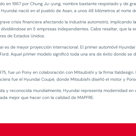
reado en 1967 por Chung Ju-yung, nombre bastante respetado y de g
 Hyundai nació en el pueblo de Asan, a unos 48 kilómetros al norte de
 grave crisis financiera afectando la industria automotriz, implicando
is dividiéndose en 5 empresas independientes. Cabe resaltar, que la
ares de Estados Unidos.
i es de mayor proyección internacional. El primer automóvil Hyundai
e Ford. Aquel primer modelo significó toda una era de éxito donde se d
975, fue un Pony en colaboración con Mitsubishi y la firma Italdesign
anciera fue el Hyundai Coupé, donde Mitsubishi diseñó el motor y Por
dada y reconocida mundialmente, Hyundai representa modernidad en ca
nada mejor que hacer con la calidad de MAPFRE.