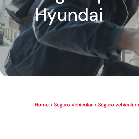
Hyundai
Home
>
Seguro Vehicular
>
Seguro vehícular