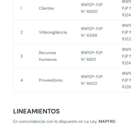
RNP
RNPDP-PJP
1
Clientes
PJP 
N° 6600
102
RNP
RNPDP-PJP
2
Videovigilancia
PJP 
N° 6599
105
RNP
Recursos
RNPDP-PJP
3
PJP 
Humanos
N° 6601
1024
RNP
RNPDP-PJP
4
Proveedores
PJP 
N° 6602
102
LINEAMIENTOS
En concordancia con lo dispuesto en La Ley,
MAPFRE: