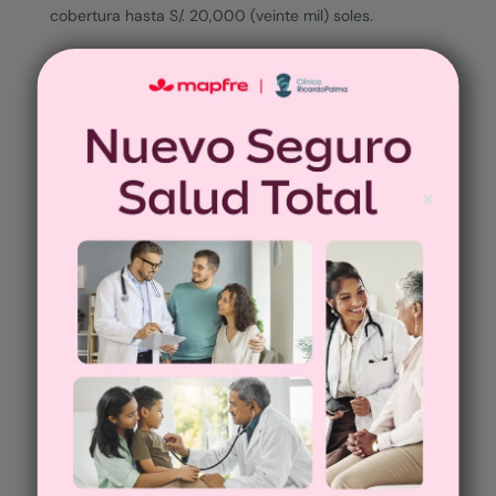
cobertura hasta S/. 20,000 (veinte mil) soles.
• Atención oftalmológica y odontológica.
• Nutrición en consultorio.
✖
• Medicina Física y Rehabilitación.
• Acupuntura y Homeopatía.
• Medicina Quiropráctica.
• Programas Médicos: Enfermedades Crónicas “Vivir en
Salud” y “Receta Larga”.
• Delivery de medicinas FARMAPFRE (en Lima).