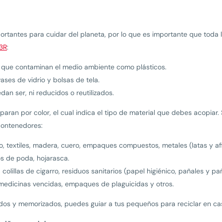
ortantes para cuidar del planeta, por lo que es importante que toda l
 3R
:
que contaminan el medio ambiente como plásticos.
es de vidrio y bolsas de tela.
an ser, ni reducidos o reutilizados.
aran por color, el cual indica el tipo de material que debes acopiar.
contenedores:
tico, textiles, madera, cuero, empaques compuestos, metales (latas y af
os de poda, hojarasca.
colillas de cigarro, residuos sanitarios (papel higiénico, pañales y p
, medicinas vencidas, empaques de plaguicidas y otros.
os y memorizados, puedes guiar a tus pequeños para reciclar en ca