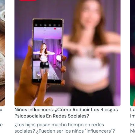
ta
Niños Influencers: ¿Cómo Reducir Los Riesgos
La
Psicosociales En Redes Sociales?
In
le
¿Tus hijos pasan mucho tiempo en redes
En
sociales? ¿Pueden ser los niños "influencers"?
Ma