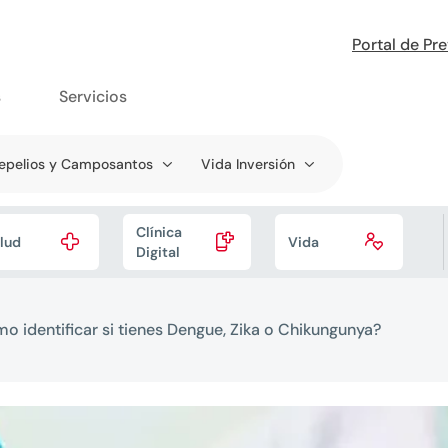
Portal de Pr
s
Servicios
epelios y Camposantos
Vida Inversión
Clínica



lud
Vida
Digital
o identificar si tienes Dengue, Zika o Chikungunya?