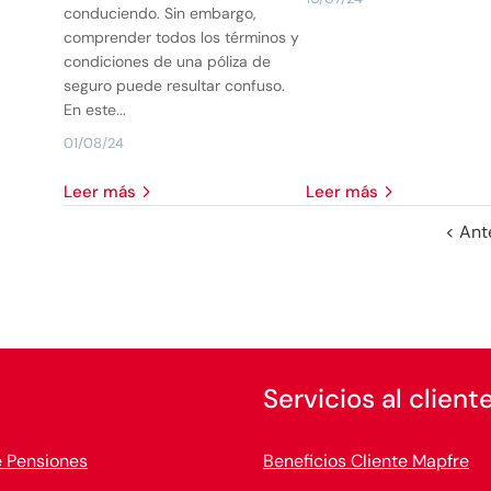
conduciendo. Sin embargo,
comprender todos los términos y
condiciones de una póliza de
seguro puede resultar confuso.
En este...
01/08/24
leer más
leer más
< Ant
Servicios al client
e Pensiones
Beneficios Cliente Mapfre