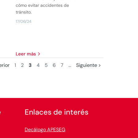
cómo evitar accidentes de
tránsito.
17/06/24
leer más
erior
1
2
3
4
5
6
7
...
Siguiente >
e
Enlaces de interés
Decálogo APESEG