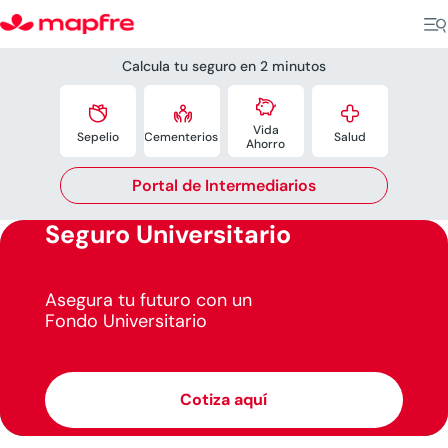
Calcula tu seguro en 2 minutos




Vida
Sepelio
Cementerios
.
Salud
Ahorro
Portal de Intermediarios
Seguro Universitario
Asegura tu futuro con un
Fondo Universitario
Cotiza aquí