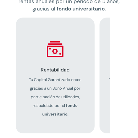
rentas anuales por un período de 5 años,
gracias al
fondo universitario
.

Rentabilidad
Protecció
Tu Capital Garantizado crece
Tu familia esta
gracias a un Bono Anual por
el primer día
participación de utilidades,
del
seguro u
respaldado por el
fondo
universitario.