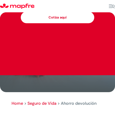
Cotiza aquí
Home
>
Seguro de Vida
>
Ahorro devolución