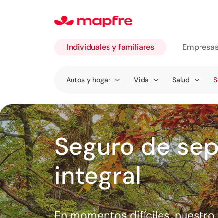
Individuales y familiares
Empresa
Ir a
Autos y hogar
Vida
Salud
S
Individuales
y familiares
Seguro de sep
integral
En momentos difíciles, nuestro