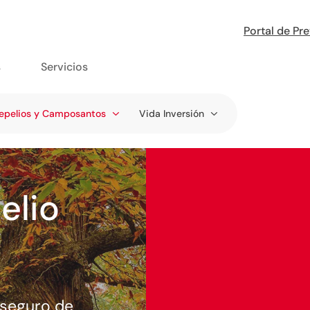
Portal de Pr
s
Servicios
epelios y Camposantos
Vida Inversión
elio
 seguro de