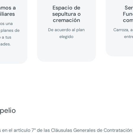
amos a
Espacio de
Ser
iliares
sepultura o
Fun
cremación
com
os una
De acuerdo al plan
Carroza, ar
 planes de
elegido
entr
 a tus
dades.
pelio
en el artículo 7° de las Cláusulas Generales de Contratación