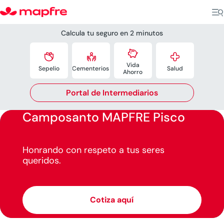
Calcula tu seguro en 2 minutos




Vida
Sepelio
Cementerios
.
Salud
Ahorro
Portal de Intermediarios
Camposanto MAPFRE Pisco
Honrando con respeto a tus seres
queridos.
Cotiza aquí